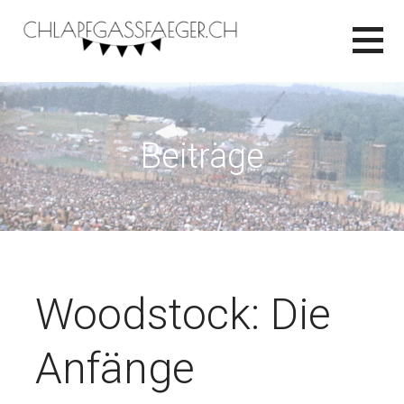
Zum
Inhalt
springen
CHLAPFGASSFAEGER.CH
Beiträge
Woodstock: Die
Anfänge