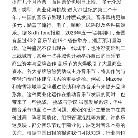
提前几个月抢票，而且票价也明显上涨。 多元化发
展：类型、商业化与挑战 进入21世纪的第二个十
年，中国的音乐节呈现出井喷式发展。音乐风格更加
多元，涵盖了流行、电子、嘻哈、民谣以及各种摇滚
乐。据 Sixth Tone报道，2023年五一假期期间，全国
有超过40个音乐节在19个省份举办，酒店预订量激
增。这种盛况不仅出现在一线城市，也逐渐蔓延到二
三线城市，甚至一些县城也开始举办自己的音乐节。
商业资本与品牌合作 音乐节的火爆吸引了大量商业
资本。各大品牌纷纷赞助或主办音乐节，将其作为与
年轻消费群体建立联系的重要途径。例如，Mizone
和蜜雪冰城等品牌通过赞助和举办音乐节来提升品牌
形象。这种商业化运作在推动音乐节发展的同时，也
带来了一些挑战。 挑战与争议 虽然发展迅速，但中
国音乐节也面临一些问题。观众的批评主要集中在票
价过高、阵容同质化、组织管理混乱等方面。许多乐
迷反映，部分音乐节过于商业化，缺乏对音乐本身的
关注。根据中国日报的报道我们可以知道，行业内也