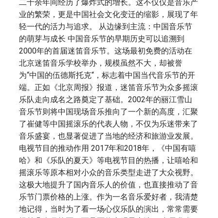
二十余年间经历了爆炸式的增长。这不仅仅是音乐产
业的繁荣，更是中国社会文化变迁的缩影，展现了年
轻一代的活力与追求。 从边缘到主流：中国音乐节
的萌芽与成长 中国音乐节的早期历史可以追溯到
2000年的首届迷笛音乐节。这场最初免费的活动在
北京迷笛音乐学校举办，规模虽然不大，却被誉
为“中国的伍德斯托克“，标志着中国当代音乐节的开
端。正如《北京周报》报道，迷笛音乐节为众多摇滚
乐队走向成名之路奠定了基础。2002年的丽江雪山
音乐节则将中国现场音乐推向了一个新的高度，汇聚
了崔健等中国摇滚乐的代表人物，不仅为乐迷带来了
音乐盛宴，也显著促进了当地的经济和旅游业发展。
电视节目的推动作用 2017年和2018年，《中国有嘻
哈》和《乐队的夏天》等电视节目的热播，让嘻哈和
摇滚乐等原本相对小众的音乐类型走进了大众视野。
这极大地提升了国内音乐人的价值，也直接推动了音
乐节门票价格的上涨。作为一名音乐爱好者，我清楚
地记得，当时为了看一场心仪乐队的演出，常常需要