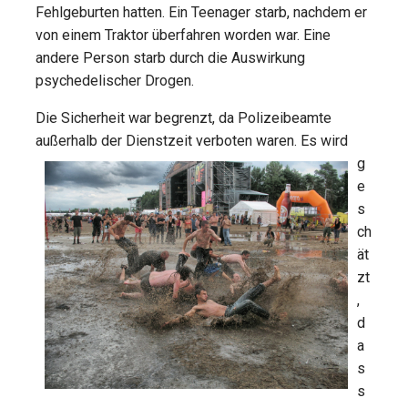
Fehlgeburten hatten. Ein Teenager starb, nachdem er
von einem Traktor überfahren worden war. Eine
andere Person starb durch die Auswirkung
psychedelischer Drogen.
Die Sicherheit war begrenzt, da Polizeibeamte
außerhalb der Dienstzeit verboten waren. Es w
ird
g
e
s
ch
ät
zt
,
d
a
s
s