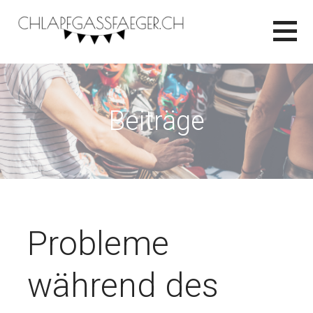
Zum
Inhalt
springen
CHLAPFGASSFAEGER.CH
Beiträge
Probleme
während des