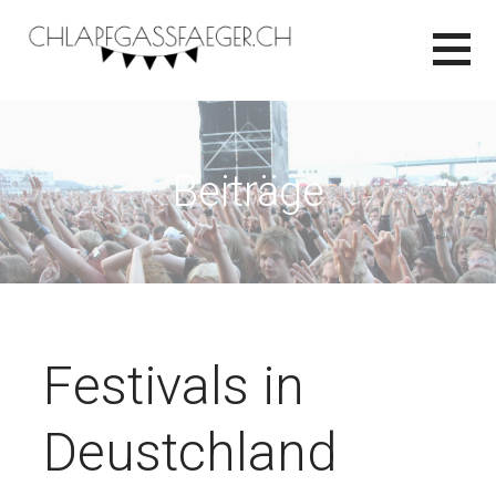
Zum
Inhalt
springen
CHLAPFGASSFAEGER.CH
Beiträge
Festivals in
Deustchland